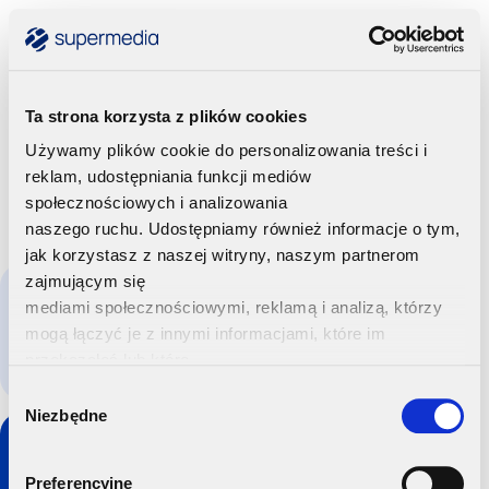
Ta strona korzysta z plików cookies
Używamy plików cookie do personalizowania treści i
reklam, udostępniania funkcji mediów
społecznościowych i analizowania
naszego ruchu. Udostępniamy również informacje o tym,
jak korzystasz z naszej witryny, naszym partnerom
zajmującym się
Krzysztof Sikorski
mediami społecznościowymi, reklamą i analizą, którzy
Koordynator Działu Obsługi Telefonicznej Obsługi Klienta
mogą łączyć je z innymi informacjami, które im
przekazałeś lub które
782 883 844
22 611 60 75
ksikorski@supermedia.pl
zebrali w wyniku korzystania przez Ciebie z ich usług.
Consent
Kliknij tutaj ab uzyskać więcej informacji.
Niezbędne
Selection
Preferencyjne