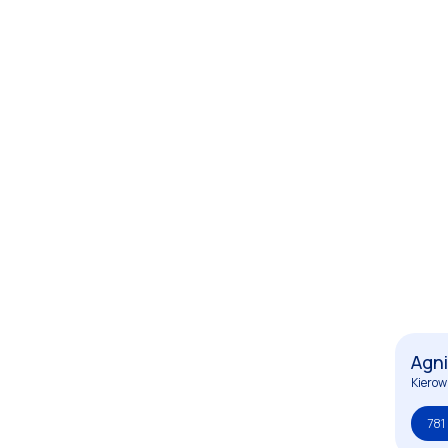
Agni
Kierow
781