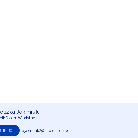
eszka Jakimiuk
nik Działu Windykacji
 815 805
ajakimiuk2@supermedia.pl