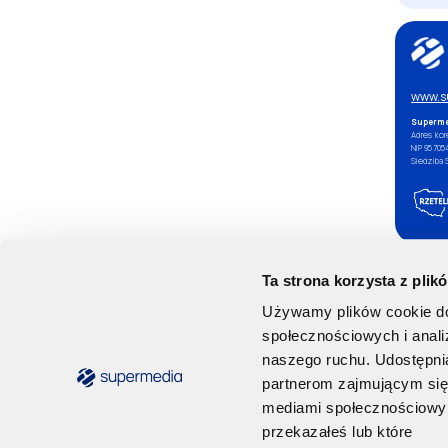
www.s
Superme
Adres kor
NIP 95705
Siedziba 
Ta strona korzysta z plik
Używamy plików cookie do 
społecznościowych i anal
naszego ruchu. Udostępnia
partnerom zajmującym si
mediami społecznościowymi
przekazałeś lub które