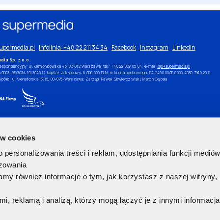
upermedia.pl
Infolinia: +48 22 211 34 34
Facebook
Instagram
LinkedIn
dia Sp. z o.o.
espondencyjny: ul. Kamionkowska 45, 03-812 Warszawa, tel.: +48 22 829 65 04, e-mail:
isp@supermedia.pl
49503, REGON: 191304677, kapitał zakładowy:
6 056 000 PLN,
nr konta bankowego:
54 2490 0005 0000 4530 7916 2071
Spółki:
ul. Senatorska 13/15, 00-075-Warszawa
; Zarząd: Paweł Skwierczyński, Marcin Gębala
ów cookies
personalizowania treści i reklam, udostępniania funkcji medió
izowania
my również informacje o tym, jak korzystasz z naszej witryny
ę
, reklamą i analizą, którzy mogą łączyć je z innymi informacja